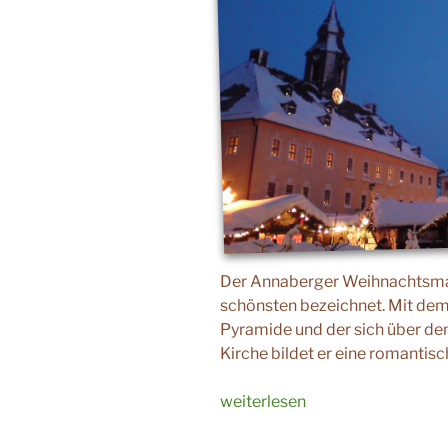
Der Annaberger Weihnachtsmark
schönsten bezeichnet. Mit de
Pyramide und der sich über de
Kirche bildet er eine romantis
„Annaberger
weiterlesen
Weihnachtsmarkt“