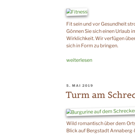
bis
21.
Juni
Fit sein und vor Gesundheit st
2020“
Gönnen Sie sich einen Urlaub im
Wirklichkeit. Wir verfügen übe
sich in Form zu bringen.
„Aktivurlaub“
weiterlesen
VERÖFFENTLICHT
5. MAI 2019
AM
Turm am Schre
Wild romantisch über dem Ort
Blick auf Bergstadt Annaberg-B