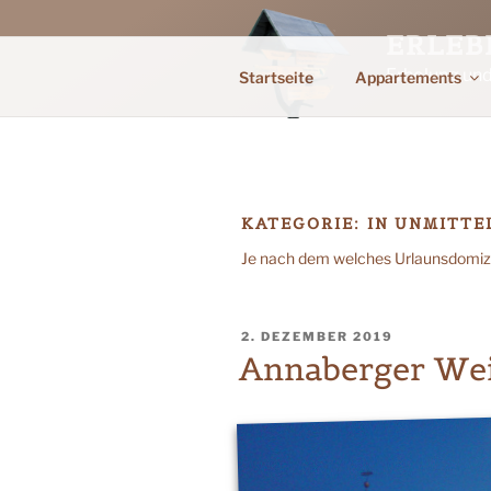
Zum
Inhalt
ERLEB
springen
Erholung un
Startseite
Appartements
KATEGORIE:
IN UNMITTE
Je nach dem welches Urlaunsdomizil
VERÖFFENTLICHT
2. DEZEMBER 2019
AM
Annaberger We