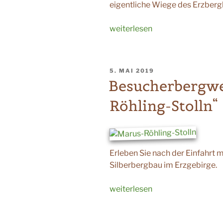
eigentliche Wiege des Erzber
„Turm
weiterlesen
am
Schreckenberg“
VERÖFFENTLICHT
5. MAI 2019
AM
Besucherbergwe
Röhling-Stolln“
Erleben Sie nach der Einfahrt 
Silberbergbau im Erzgebirge.
„Besucherbergwerk
weiterlesen
„Markus-
Röhling-