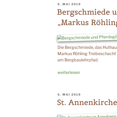
Stolln““
VERÖFFENTLICHT
5. MAI 2019
AM
Bergschmiede u
„Markus Röhlin
Die Bergschmiede, das Huthau
Markus Röhling Treibeschacht b
am Bergbaulehrpfad.
„Bergschmiede
weiterlesen
und
Pferdegöpel
am
VERÖFFENTLICHT
5. MAI 2019
„Markus
AM
St. Annenkirch
Röhling
Treibeschacht““