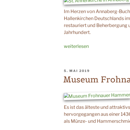
Im Herzen von Annaberg-Buchho
Hallenkirchen Deutschlands im 
restauriert und Beherbergung 
Jahrhundert.
„St.
weiterlesen
Annenkirche“
VERÖFFENTLICHT
5. MAI 2019
AM
Museum Frohn
Es ist das älteste und attrakt
hervorgegangen aus einer 1436
als Münze- und Hammerschmie