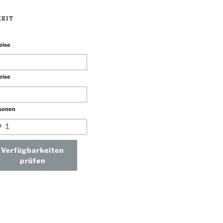
EIT
eise
eise
sonen
Verfügbarkeiten
prüfen