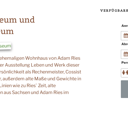
VERFÜGBARK
eum und
Anr
eum
Abr
em ehemaligen Wohnhaus von Adam Ries
Per
ner Ausstellung Leben und Werk dieser
önlichkeit als Rechenmeister, Cossist
r, außerdem alte Maße und Gewichte in
nien wie zu Ries` Zeit, alte
 aus Sachsen und Adam Ries im