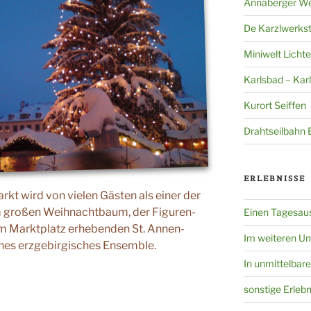
Annaberger W
De Karzlwerkst
Miniwelt Lichte
Karlsbad – Kar
Kurort Seiffen
Drahtseilbahn
ERLEBNISSE
t wird von vielen Gästen als einer der
m großen Weihnachtbaum, der Figuren-
Einen Tagesaus
m Marktplatz erhebenden St. Annen-
Im weiteren U
ches erzgebirgisches Ensemble.
In unmittelbar
sonstige Erlebn