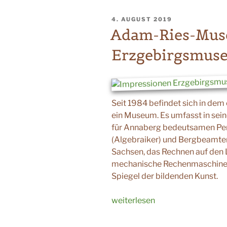
VERÖFFENTLICHT
4. AUGUST 2019
AM
Adam-Ries-Mus
Erzgebirgsmus
Seit 1984 befindet sich in d
ein Museum. Es umfasst in sei
für Annaberg bedeutsamen Pers
(Algebraiker) und Bergbeamte
Sachsen, das Rechnen auf den Li
mechanische Rechenmaschinen
Spiegel der bildenden Kunst.
„Adam-
weiterlesen
Ries-
Museum