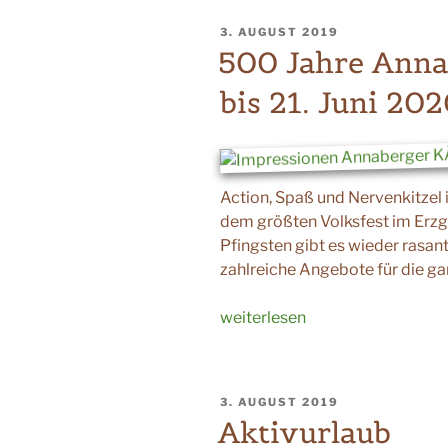
und
VERÖFFENTLICHT
3. AUGUST 2019
Erzgebirgsmuseum“
AM
500 Jahre Anna
bis 21. Juni 20
Action, Spaß und Nervenkitzel 
dem größten Volksfest im Erzg
Pfingsten gibt es wieder rasa
zahlreiche Angebote für die ga
„500
weiterlesen
Jahre
Annaberger
KÄT
VERÖFFENTLICHT
3. AUGUST 2019
vom
AM
Aktivurlaub
12.