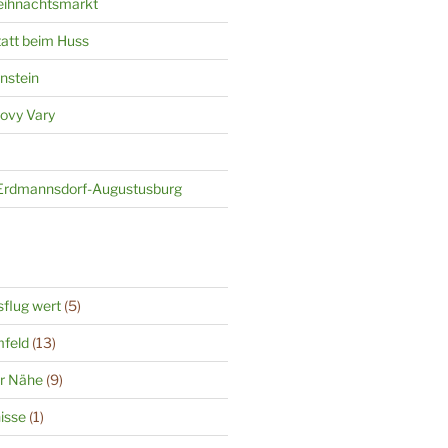
eihnachtsmarkt
att beim Huss
nstein
lovy Vary
 Erdmannsdorf-Augustusburg
flug wert
(5)
mfeld
(13)
er Nähe
(9)
isse
(1)