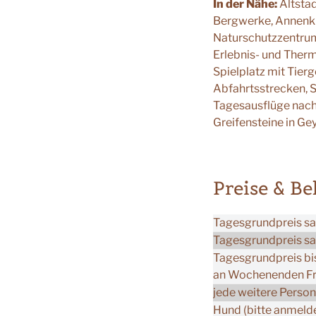
In der Nähe:
Altstad
Bergwerke, Annenk
Naturschutzzentrum
Erlebnis- und Ther
Spielplatz mit Tier
Abfahrtsstrecken, 
Tagesausflüge nach
Greifensteine in Gey
Preise & B
Tagesgrundpreis sa
Tagesgrundpreis sa
Tagesgrundpreis bis
an Wochenenden Fre
jede weitere Person
Hund (bitte anmeld