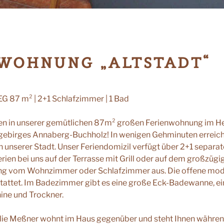
WOHNUNG „ALTSTADT“
 EG 87 m² | 2+1 Schlafzimmer | 1 Bad
n in unserer gemütlichen 87m² großen Ferienwohnung im He
gebirges Annaberg-Buchholz! In wenigen Gehminuten erreiche
unserer Stadt. Unser Feriendomizil verfügt über 2+1 separa
erien bei uns auf der Terrasse mit Grill oder auf dem großzüg
g vom Wohnzimmer oder Schlafzimmer aus. Die offene mo
stattet. Im Badezimmer gibt es eine große Eck-Badewanne, 
ne und Trockner.
lie Meßner wohnt im Haus gegenüber und steht Ihnen währen