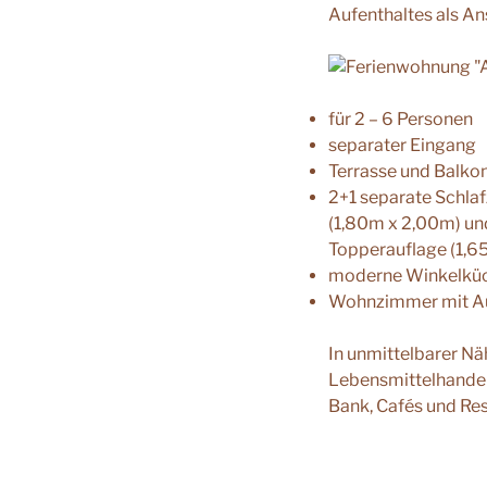
Aufenthaltes als An
für 2 – 6 Personen
separater Eingang
Terrasse und Balko
2+1 separate Schla
(1,80m x 2,00m) un
Topperauflage (1,6
moderne Winkelküc
Wohnzimmer mit A
In unmittelbarer Näh
Lebensmittelhandel,
Bank, Cafés und Res