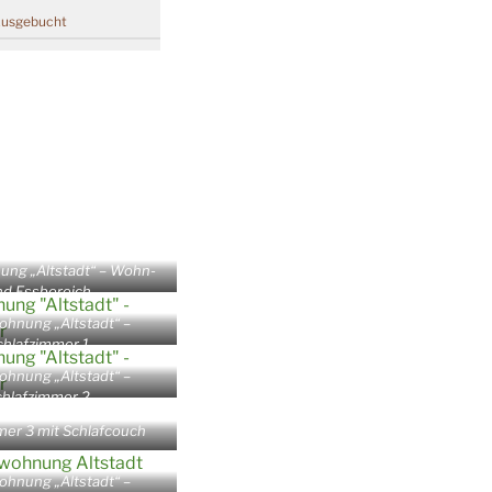
usgebucht
ung „Altstadt“ – Wohn-
nd Essbereich
ohnung „Altstadt“ –
chlafzimmer 1
ohnung „Altstadt“ –
chlafzimmer 2
mer 3 mit Schlafcouch
ohnung „Altstadt“ –