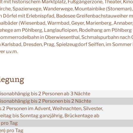
t mit historischem Marktplatz, Fußgängerzone, Theater, Kino
irche, Spazierwege, Wanderwege, Mountainbike (Stoneman),
 Dörfel mit Erlebnispfad, Badesee Greifenbachstauweiher mi
malbäder (Wiesenbad, Warmbad, Geyer, Marienberg, Annaber
gehege am Pöhlberg, Langlaufloipen, Rodelhang am Pöhlberg 
Sommerrodelbahn in Oberwiesenthal, Schmalspurbahn nach 
 Karlsbad, Dresden, Prag, Spielzeugdorf Seiffen, im Somme
er u.v.m.
elegung
isonabhängig bis 2 Personen ab 3 Nächte
isonabhängig bis 2 Personen bis 2 Nächte
 2 Personen im Advent, Weihnachten, Silvester,
itag bis Sonntag ganzjährig, Brückentage ab
 pro Tag
en) pro Tag