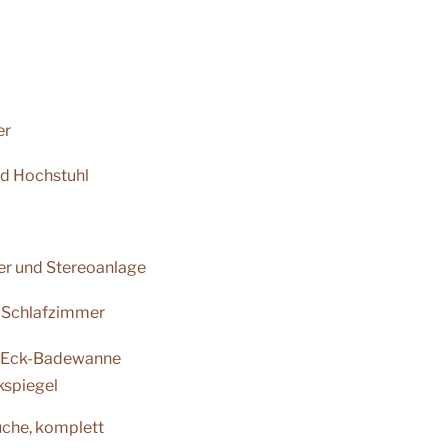
er
nd Hochstuhl
er und Stereoanlage
. Schlafzimmer
, Eck-Badewanne
kspiegel
che, komplett