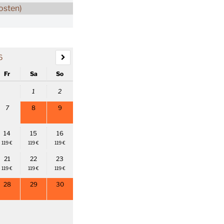
osten)
6
Fr
Sa
So
1
2
7
8
9
14
15
16
119 €
119 €
119 €
21
22
23
119 €
119 €
119 €
28
29
30