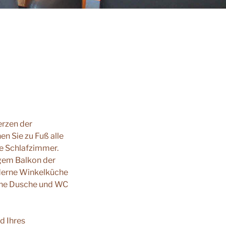
rzen der
n Sie zu Fuß alle
te Schlafzimmer.
igem Balkon der
derne Winkelküche
eine Dusche und WC
d Ihres