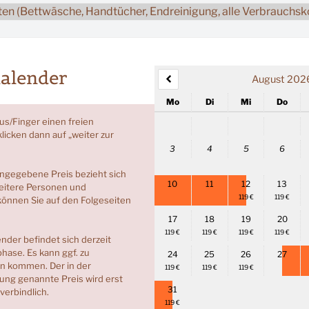
sten (Bettwäsche, Handtücher, Endreinigung, alle Verbrauchsk
alender
August 202
Mo
Di
Mi
Do
us/Finger einen freien
licken dann auf „weiter zur
3
4
5
6
angegebene Preis bezieht sich
10
11
12
13
eitere Personen und
119 €
119 €
können Sie auf den Folgeseiten
17
18
19
20
119 €
119 €
119 €
119 €
nder befindet sich derzeit
phase. Es kann ggf. zu
24
25
26
27
n kommen. Der in der
119 €
119 €
119 €
ng genannte Preis wird erst
31
verbindlich.
119 €