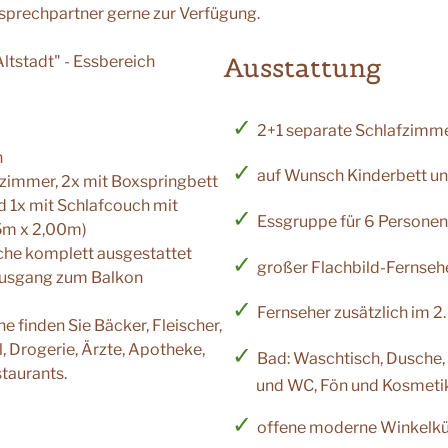
sprechpartner gerne zur Verfügung.
Ausstattung
2+1 separate Schlafzimm
n
auf Wunsch Kinderbett u
fzimmer, 2x mit Boxspringbett
d 1x mit Schlafcouch mit
Essgruppe für 6 Personen
5m x 2,00m)
he komplett ausgestattet
großer Flachbild-Fernseh
usgang zum Balkon
Fernseher zusätzlich im 2
e finden Sie Bäcker, Fleischer,
 Drogerie, Ärzte, Apotheke,
Bad: Waschtisch, Dusche
taurants.
und WC, Fön und Kosmeti
offene moderne Winkelkü