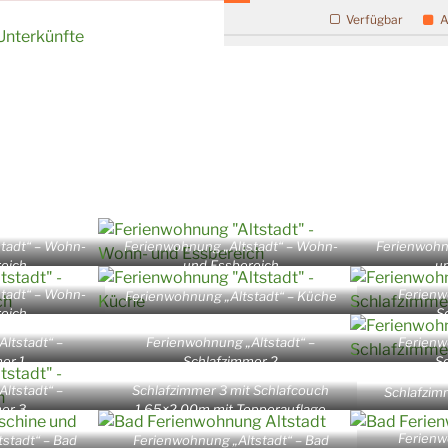
Verfügbar
A
 Unterkünfte
tadt“ – Wohn-
Ferienwohnung „Altstadt“ – Wohn-
Ferienwohn
eich
und Essbereich
u
tadt“ – Wohn-
Ferienw
Ferienwohnung „Altstadt“ – Küche
eich
S
ltstadt“ –
Ferienwohnung „Altstadt“ –
Ferienw
er 1
Schlafzimmer 2
S
ltstadt“ –
Schlafzimmer 3 mit Schlafcouch
Schlafzim
er 3
1,65×2,00m mit Topperauflage
Ferienw
stadt“ – Bad
Ferienwohnung „Altstadt“ – Bad