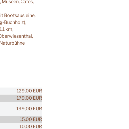
, Museen, Cafés,
t Bootsausleihe,
g-Buchholz),
1,1 km,
Oberwiesenthal,
r Naturbühne
129,00 EUR
179,00 EUR
199,00 EUR
15,00 EUR
10,00 EUR