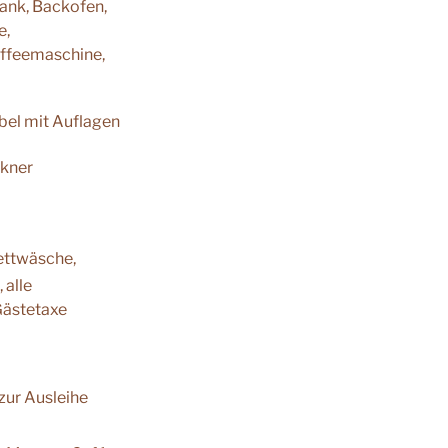
affeemaschine,
bel mit Auflagen
kner
Bettwäsche,
 alle
Gästetaxe
zur Ausleihe