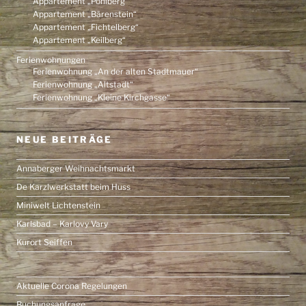
Appartement „Pöhlberg“
Appartement „Bärenstein“
Appartement „Fichtelberg“
Appartement „Keilberg“
Ferienwohnungen
Ferienwohnung „An der alten Stadtmauer“
Ferienwohnung „Altstadt“
Ferienwohnung „Kleine Kirchgasse“
NEUE BEITRÄGE
Annaberger Weihnachtsmarkt
De Karzlwerkstatt beim Huss
Miniwelt Lichtenstein
Karlsbad – Karlovy Vary
Kurort Seiffen
Aktuelle Corona Regelungen
Buchungsanfrage