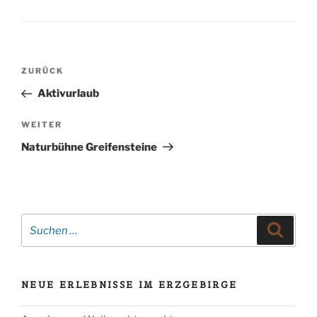
Beitragsnavigation
Vorheriger
ZURÜCK
Beitrag
Aktivurlaub
Nächster
WEITER
Beitrag
Naturbühne Greifensteine
Suche
Suche
nach:
NEUE ERLEBNISSE IM ERZGEBIRGE