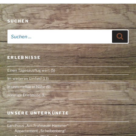
SUCHEN
Suche
Suche
nach:
ERLEBNISSE
Einen Tagesausflug wert
(5)
Im weiteren Umfeld
(13)
In unmittelbarer Nähe
(9)
sonstige Erlebnisse
(1)
UNSERE UNTERKÜNFTE
Landhaus „Am Frohnauer Hammer“
Appartement „Scheibenberg“