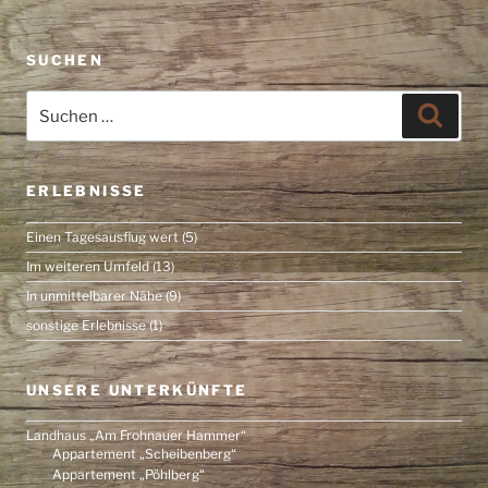
SUCHEN
Suche
Suche
nach:
ERLEBNISSE
Einen Tagesausflug wert
(5)
Im weiteren Umfeld
(13)
In unmittelbarer Nähe
(9)
sonstige Erlebnisse
(1)
UNSERE UNTERKÜNFTE
Landhaus „Am Frohnauer Hammer“
Appartement „Scheibenberg“
Appartement „Pöhlberg“